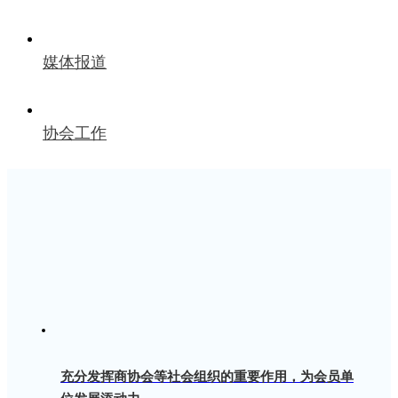
媒体报道
协会工作
充分发挥商协会等社会组织的重要作用，为会员单