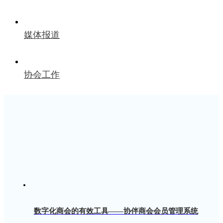
媒体报道
协会工作
数字化商会的有效工具——协伴商会会员管理系统