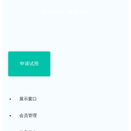
善观时变·顺势而为
助力商协会数字化转型升级，帮助商协会降本增效
申请试用
展示窗口
会员管理