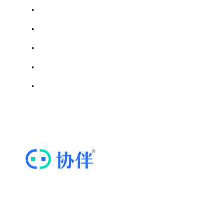
浙江省模具行业协会
成都市汽车行业协会
天津市商用密码行业协会
川调网｜四川省调味品协会
四川省密码行业协会
思维导图软件
ICP证川B2-20211569 | 蜀ICP备20020352号-3
“协伴云”，专业的商协会运营管理云平台