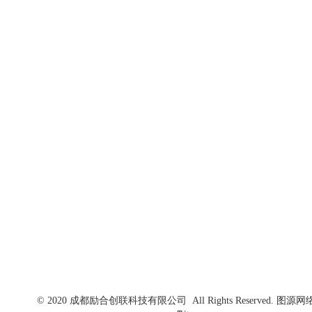
高新区管委会
联系我们
电话：+86 028 8315 1521
邮箱：creative@chinalscc.com
地址：成都市高新区蜀锦路88号楚峰国际中心5楼
© 2020 成都励合创联科技有限公司 All Rights Reserved. 图源