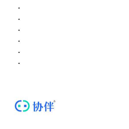
成都市楼宇经济促进会
浙江省模具行业协会
成都市汽车行业协会
天津市商用密码行业协会
川调网｜四川省调味品协会
四川省密码行业协会
思维导图软件
ICP证川B2-20211569 | 蜀ICP备20020352号-3
“协伴云”，专业的商协会运营管理云平台