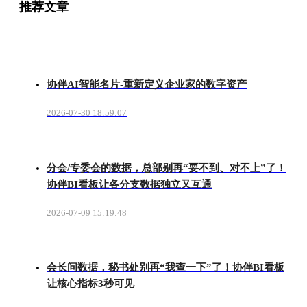
推荐文章
协伴AI智能名片-重新定义企业家的数字资产
2026-07-30 18:59:07
分会/专委会的数据，总部别再“要不到、对不上”了！
协伴BI看板让各分支数据独立又互通
2026-07-09 15:19:48
会长问数据，秘书处别再“我查一下”了！协伴BI看板
让核心指标3秒可见