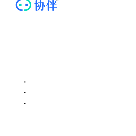
“协伴云”，专业的商协会运营管理云平台
快捷导航
关于我们
网站模板
协伴服务协议
联系我们