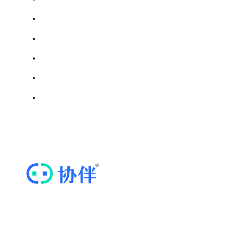
浙江省模具行业协会
成都市汽车行业协会
天津市商用密码行业协会
川调网｜四川省调味品协会
四川省密码行业协会
思维导图软件
ICP证川B2-20211569 | 蜀ICP备20020352号-3
“协伴云”，专业的商协会运营管理云平台