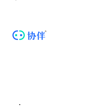
思维导图软件
ICP证川B2-20211569 | 蜀ICP备20020352号-3
“协伴云”，专业的商协会运营管理云平台
快捷导航
关于我们