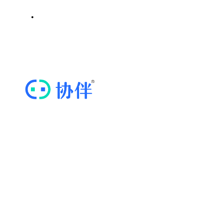
四川省密码行业协会
思维导图软件
ICP证川B2-20211569 | 蜀ICP备20020352号-3
“协伴云”，专业的商协会运营管理云平台
快捷导航