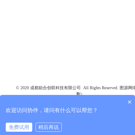
电话：+86 028 8315 1521
邮箱：creative@chinalscc.com
地址：成都市高新区蜀锦路88号楚峰国际中心5楼
© 2020 成都励合创联科技有限公司 All Rights Reserved. 图源
删）
×
欢迎访问协伴，请问有什么可以帮您？
版权所有 © 协伴-商协运营管理工具
技术支持：
协伴云|商协会管理
系统
免费试用
稍后再说