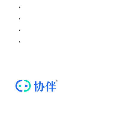
成都市汽车行业协会
天津市商用密码行业协会
川调网｜四川省调味品协会
四川省密码行业协会
思维导图软件
ICP证川B2-20211569 | 蜀ICP备20020352号-3
“协伴云”，专业的商协会运营管理云平台