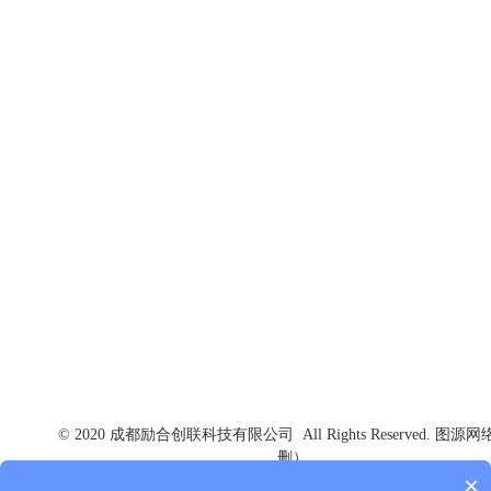
联系我们
电话：+86 028 8315 1521
邮箱：creative@chinalscc.com
地址：成都市高新区蜀锦路88号楚峰国际中心5楼
© 2020 成都励合创联科技有限公司 All Rights Reserved. 图源
删）
×