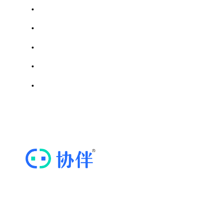
浙江省模具行业协会
成都市汽车行业协会
天津市商用密码行业协会
川调网｜四川省调味品协会
四川省密码行业协会
思维导图软件
ICP证川B2-20211569 | 蜀ICP备20020352号-3
“协伴云”，专业的商协会运营管理云平台