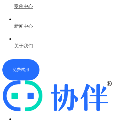
案例中心
新闻中心
关于我们
免费试用
首页