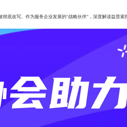
被彻底改写。作为服务企业发展的“战略伙伴”，深度解读益普索