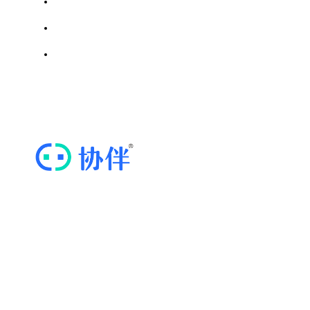
川调网｜四川省调味品协会
四川省密码行业协会
思维导图软件
ICP证川B2-20211569 | 蜀ICP备20020352号-3
“协伴云”，专业的商协会运营管理云平台
快捷导航