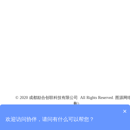
联系我们
电话：+86 028 8315 1521
邮箱：creative@chinalscc.com
地址：成都市高新区蜀锦路88号楚峰国际中心5楼
© 2020 成都励合创联科技有限公司 All Rights Reserved. 图源
删）
×
欢迎访问协伴，请问有什么可以帮您？
版权所有 © 协伴-商协运营管理工具
技术支持：
协伴云|商协会管理