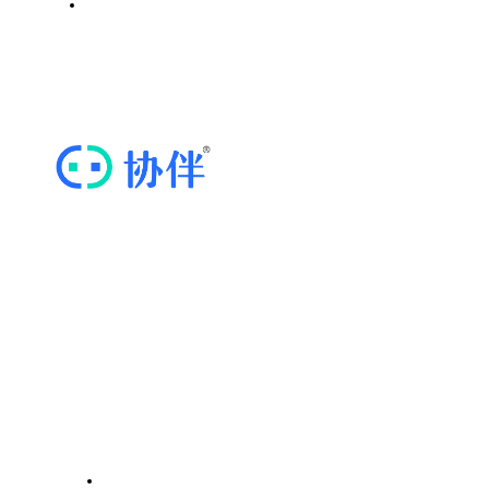
思维导图软件
ICP证川B2-20211569 | 蜀ICP备20020352号-3
“协伴云”，专业的商协会运营管理云平台
快捷导航
关于我们