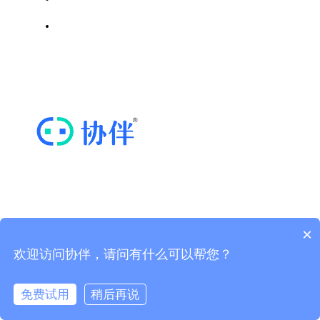
四川省密码行业协会
思维导图软件
ICP证川B2-20211569 | 蜀ICP备20020352号-3
“协伴云”，专业的商协会运营管理云平台
×
欢迎访问协伴，请问有什么可以帮您？
快捷导航
免费试用
稍后再说