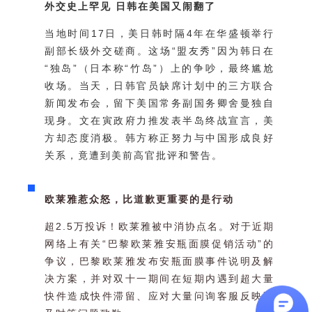
外交史上罕见 日韩在美国又闹翻了
当地时间17日，美日韩时隔4年在华盛顿举行
副部长级外交磋商。这场“盟友秀”因为韩日在
“独岛”（日本称“竹岛”）上的争吵，最终尴尬
收场。当天，日韩官员缺席计划中的三方联合
新闻发布会，留下美国常务副国务卿舍曼独自
现身。文在寅政府力推发表半岛终战宣言，美
方却态度消极。韩方称正努力与中国形成良好
关系，竟遭到美前高官批评和警告。
欧莱雅惹众怒，比道歉更重要的是行动
超2.5万投诉！欧莱雅被中消协点名。对于近期
网络上有关“巴黎欧莱雅安瓶面膜促销活动”的
争议，巴黎欧莱雅发布安瓶面膜事件说明及解
决方案，并对双十一期间在短期内遇到超大量
快件造成快件滞留、应对大量问询客服反映不